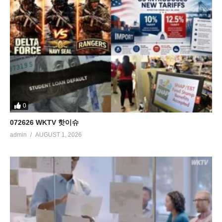
0
072626 WKTV 핫이슈
admin
AUGUST 1, 2026