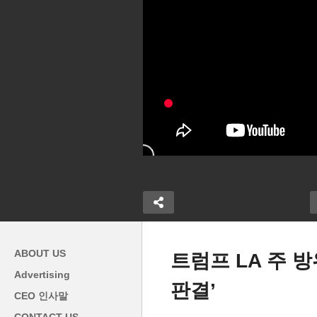
ABOUT US
트럼프 LA 주 
Advertising
판결’
시 체류 종료,
CEO 인사말
로원, 간병 인
트럼프 이란공격계획 승인, 최
트