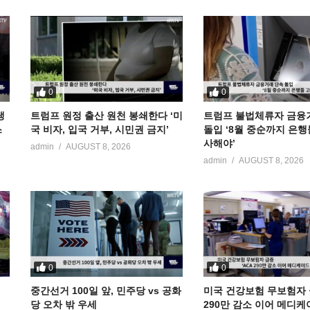
0
0
냉
트럼프 원정 출산 원천 봉쇄한다 ‘미
트럼프 불법체류자 금융
스
국 비자, 입국 거부, 시민권 금지’
돌입 ‘8월 중순까지 은행
사해야’
admin
AUGUST 8, 2026
admin
AUGUST 8, 2026
0
0
중간선거 100일 앞, 민주당 vs 공화
미국 건강보험 무보험자 급
당 오차 밖 우세
290만 감소 이어 메디케