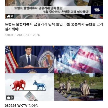
0
트럼프 불법체류자 금융거래 단속 돌입 ‘8월 중순까지 은행들 고객
실사해야’
admin
AUGUST 8, 2026
0
080226 WKTV 핫이슈