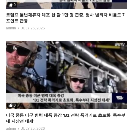
0
트럼프 불법체류자 체포 한 달 1만 명 급증, 형사 범죄자 비율도 7
포인트 급등
admin
JULY 25, 2026
0
미국 중동 미군 병력 대폭 증강 ‘B1 전략 폭격기로 초토화, 특수부
대 지상전 태세’
admin
JULY 25, 2026