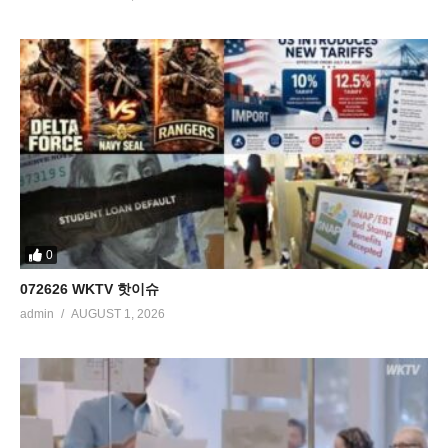
0
072626 WKTV 핫이슈
admin
AUGUST 1, 2026