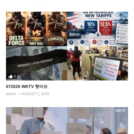
0
072626 WKTV 핫이슈
admin
AUGUST 1, 2026