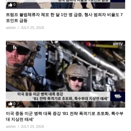
0
트럼프 불법체류자 체포 한 달 1만 명 급증, 형사 범죄자 비율도 7
포인트 급등
admin
JULY 25, 2026
0
미국 중동 미군 병력 대폭 증강 ‘B1 전략 폭격기로 초토화, 특수부
대 지상전 태세’
admin
JULY 25, 2026