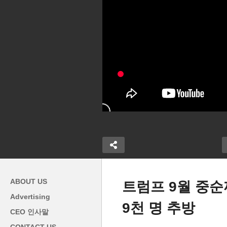
ABOUT US
트럼프 9월 중순까
Advertising
9천 명 추방
 4대 직격탄
동행 없는 미성년 이민 아동 추
트
CEO 인사말
0만 급감, 전체
방 못 한다 ‘미국 내 30만 명 이
옹