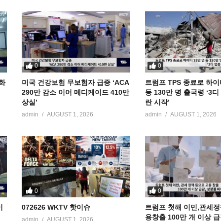
0
0
공화
미국 건강보험 무보험자 급증 ‘ACA
트럼프 TPS 종료로 하이
290만 감소 이어 메디케이드 410만
등 130만 명 출국령 ‘3
상실’
란 시작’
admin
AUGUST 1, 2026
admin
AUGUST 1, 2026
0
0
이
072626 WKTV 핫이슈
트럼프 첫해 이민,관세정
용창출 100만 개 이상 
admin
AUGUST 1, 2026