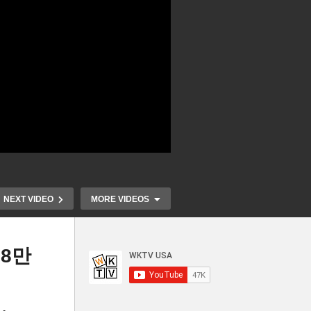
NEXT VIDEO
MORE VIDEOS
38만
 신
추방되는 불법체류자 부모들
미국 기준금리 
 오
상당수 미성년 자녀들과 이별
포인트 내렸다,