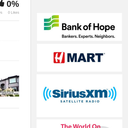
0%
‘400명 보호시설’
속 더 인하 
ws
0 Likes