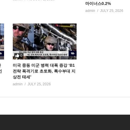
마이너스0.2%
admin
JULY 25, 2026
0
만
미국 중동 미군 병력 대폭 증강 ‘B1
인
전략 폭격기로 초토화, 특수부대 지
상전 태세’
admin
JULY 25, 2026