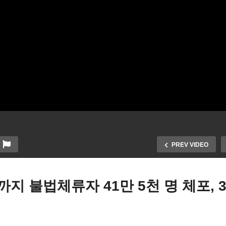
PREV VIDEO
지 불법체류자 41만 5천 명 체포, 
럼프 외국인들의 반미, 테러
ICE 이민 단속 요원 15만 명
호에 이어 커크 암살 등 정치
청 쇄도, 그중 1만 8천 명 잡