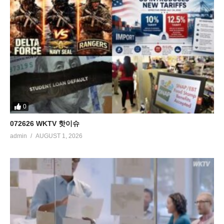
0
072626 WKTV 핫이슈
admin
AUGUST 1, 2026