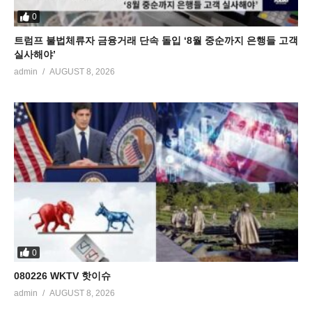
0
트럼프 불법체류자 금융거래 단속 돌입 ‘8월 중순까지 은행들 고객
실사해야’
admin
AUGUST 8, 2026
0
080226 WKTV 핫이슈
admin
AUGUST 8, 2026