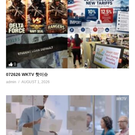
0
072626 WKTV 핫이슈
admin
AUGUST 1, 2026