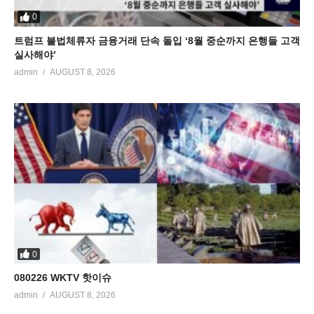
0
트럼프 불법체류자 금융거래 단속 돌입 ‘8월 중순까지 은행들 고객
실사해야’
admin
AUGUST 8, 2026
0
080226 WKTV 핫이슈
admin
AUGUST 8, 2026