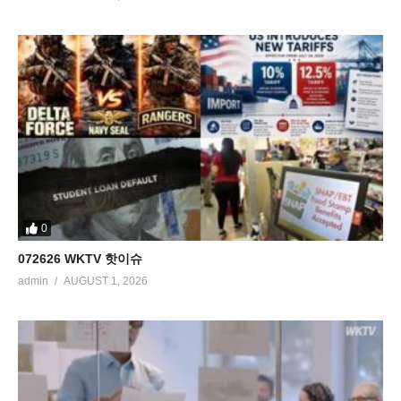
0
072626 WKTV 핫이슈
admin
AUGUST 1, 2026