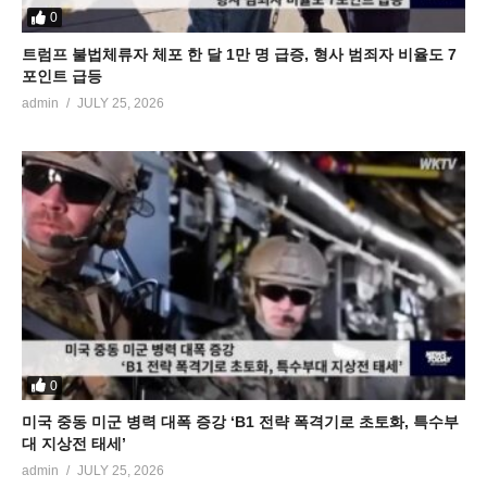
0
트럼프 불법체류자 체포 한 달 1만 명 급증, 형사 범죄자 비율도 7
포인트 급등
admin
JULY 25, 2026
0
미국 중동 미군 병력 대폭 증강 ‘B1 전략 폭격기로 초토화, 특수부
대 지상전 태세’
admin
JULY 25, 2026