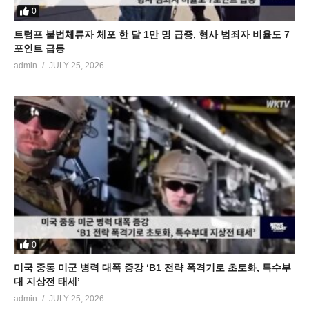
0
트럼프 불법체류자 체포 한 달 1만 명 급증, 형사 범죄자 비율도 7
포인트 급등
admin
JULY 25, 2026
0
미국 중동 미군 병력 대폭 증강 ‘B1 전략 폭격기로 초토화, 특수부
대 지상전 태세’
admin
JULY 25, 2026