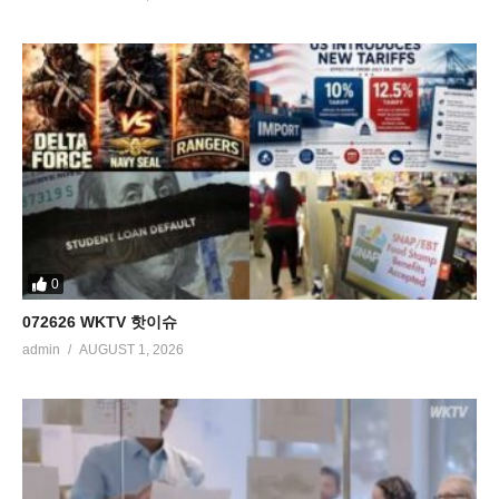
0
072626 WKTV 핫이슈
admin
AUGUST 1, 2026