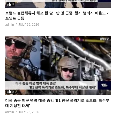
0
트럼프 불법체류자 체포 한 달 1만 명 급증, 형사 범죄자 비율도 7
포인트 급등
admin
JULY 25, 2026
0
미국 중동 미군 병력 대폭 증강 ‘B1 전략 폭격기로 초토화, 특수부
대 지상전 태세’
admin
JULY 25, 2026