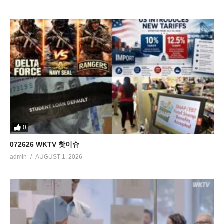
0
072626 WKTV 핫이슈
admin
AUGUST 1, 2026