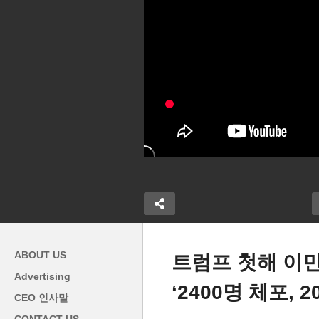
ABOUT US
트럼프 첫해 이
Advertising
‘2400명 체포, 
 소셜 연금 56
트
CEO 인사말
 메디케어 본인
연방준비제도가 내다 본 2026
수