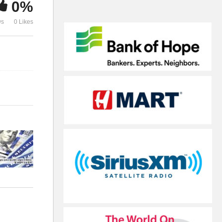
0%
’
격 중지
장일지 긴장’
ws
0 Likes