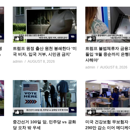
0
0
냉
트럼프 원정 출산 원천 봉쇄한다 ‘미
트럼프 불법체류자 금융
스
국 비자, 입국 거부, 시민권 금지’
돌입 ‘8월 중순까지 은행
사해야’
admin
AUGUST 8, 2026
admin
AUGUST 8, 2026
0
0
중간선거 100일 앞, 민주당 vs 공화
미국 건강보험 무보험자 급
당 오차 밖 우세
290만 감소 이어 메디케