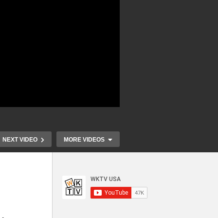
NEXT VIDEO
MORE VIDEOS
판
브라운대 학생, MIT 교수 총격
엡스틴 파일 
 대
살해 계기 미국 추첨 영주권 전
사실, 저명인