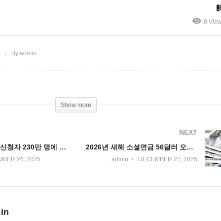
 현재 36%’
거 추방령 ‘절반은 10년이상
0 Vie
스
By admin
Show more
NEXT
트럼프 피난민 신청자 230만 명에 성탄 선물 대신 출국령 ‘이민법원에서 8천건 조기종결’
2026년 새해 소셜연금 56달러 오르고 메디케어 18달러 더 빠진다 ’38달러 인상효과’
BER 26, 2025
admin
DECEMBER 27, 2025
 in