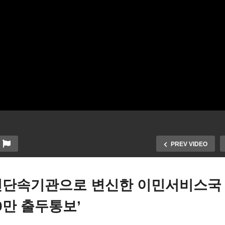
PREV VIDEO
민단속기관으로 변신한 이민서비스국
20만 출두통보’
럼프 대통령 업무 지지율 갈
트럼프 행정종결된 이민재
록 떨어진다 ‘취임 초 42%에
케이스 12만 건 재개요청해