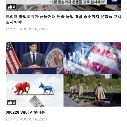
0
트럼프 불법체류자 금융거래 단속 돌입 ‘8월 중순까지 은행들 고객
실사해야’
admin
AUGUST 8, 2026
0
080226 WKTV 핫이슈
admin
AUGUST 8, 2026