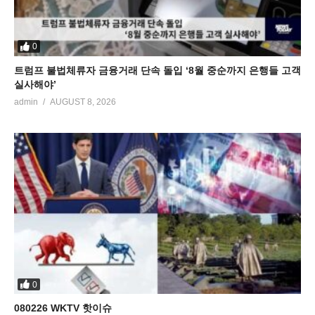
0
트럼프 불법체류자 금융거래 단속 돌입 ‘8월 중순까지 은행들 고객
실사해야’
admin
AUGUST 8, 2026
0
080226 WKTV 핫이슈