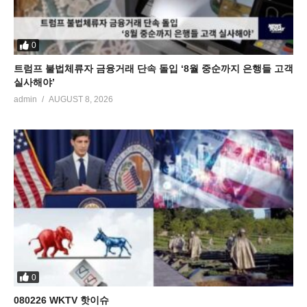
0
트럼프 불법체류자 금융거래 단속 돌입 ‘8월 중순까지 은행들 고객
실사해야’
admin
AUGUST 8, 2026
0
080226 WKTV 핫이슈