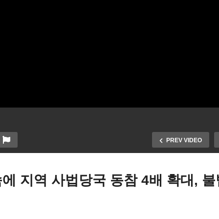
PREV VIDEO
에 지역 사법당국 동참 4배 확대, 
럼프 국가안보보좌관 전격
트럼프 이민 단속에 지역 
체 ‘월츠 유엔대사로 보내고
당국 동참 4배 확대, 불법