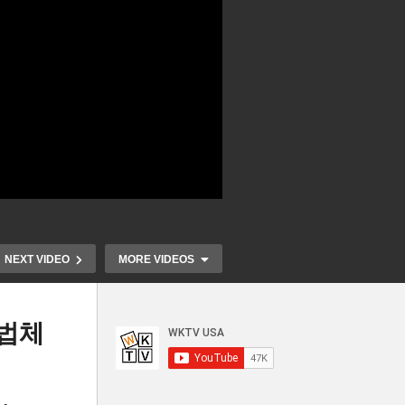
NEXT VIDEO
MORE VIDEOS
불법체
사법
트럼프 227년 전 적대국 외국
미국 800달
체류
인 법 적용해 신속 추방 못 한
입 면세 폐지