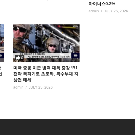
마이너스0.2%
admin
JULY 25, 2026
0
만
미국 중동 미군 병력 대폭 증강 ‘B1
인
전략 폭격기로 초토화, 특수부대 지
상전 태세’
admin
JULY 25, 2026