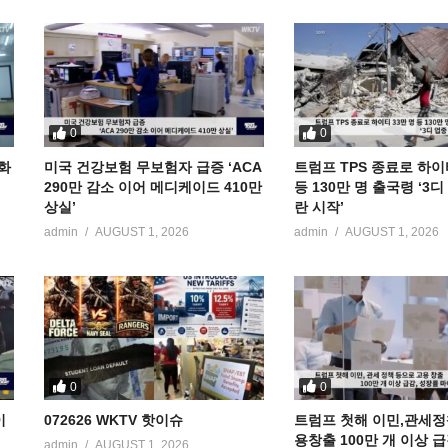
0
0
공화
미국 건강보험 무보험자 급증 ‘ACA
트럼프 TPS 종료로 하이
290만 감소 이어 메디케이드 410만
등 130만 명 출국령 ‘3
상실’
란 시작’
admin
AUGUST 1, 2026
admin
AUGUST 1, 2026
0
0
이
072626 WKTV 핫이슈
트럼프 첫해 이민,관세정
용창출 100만 개 이상 
admin
AUGUST 1, 2026