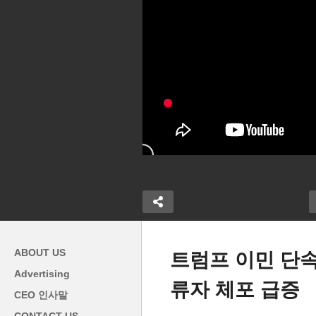
ABOUT US
트럼프 이민 단속
Advertising
류자 체포 급증
우지 1,600억
미국 실업수당 청구 급증한다
트
CEO 인사말
달러 목표에 턱
‘캘리포니아, 뉴욕, 뉴저지 등
교