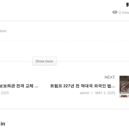
비오 국무 겸임’
자 체포 급증
0 Vie
dmin
Show more
NEXT
트럼프 국가안보보좌관 전격 교체 ‘월츠 유엔대사로 보내고 루비오 국무 겸임’
트럼프 227년 전 적대국 외국인 법 적용해 신속 추방 못 한다 ‘트럼프 지명 판사 판결’
 2025
admin
MAY 3, 2025
 in