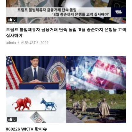
0
트럼프 불법체류자 금융거래 단속 돌입 ‘8월 중순까지 은행들 고객
실사해야’
admin
AUGUST 8, 2026
0
080226 WKTV 핫이슈