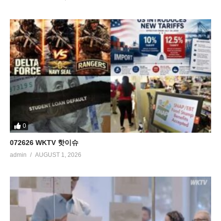
0
072626 WKTV 핫이슈
admin
AUGUST 1, 2026