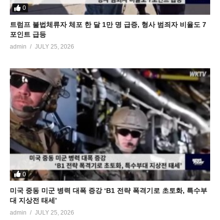
0
트럼프 불법체류자 체포 한 달 1만 명 급증, 형사 범죄자 비율도 7
포인트 급등
admin
JULY 25, 2026
0
미국 중동 미군 병력 대폭 증강 ‘B1 전략 폭격기로 초토화, 특수부
대 지상전 태세’
admin
JULY 25, 2026