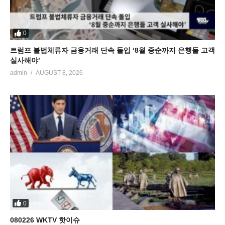
0
트럼프 불법체류자 금융거래 단속 돌입 ‘8월 중순까지 은행들 고객
실사해야’
admin
AUGUST 8, 2026
0
080226 WKTV 핫이슈