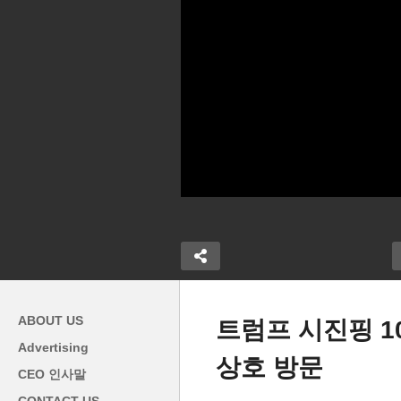
ABOUT US
트럼프 시진핑 1
Advertising
상호 방문
인하로 주택 모
트럼프 이민정책 4대 직격탄
동
CEO 인사말
락, 신용카드는
‘이민 노동력 200만 급감, 전체
방