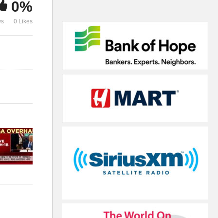
0%
만, 회사 200만달러 내라’
정 여론 늘어
ws
0 Likes