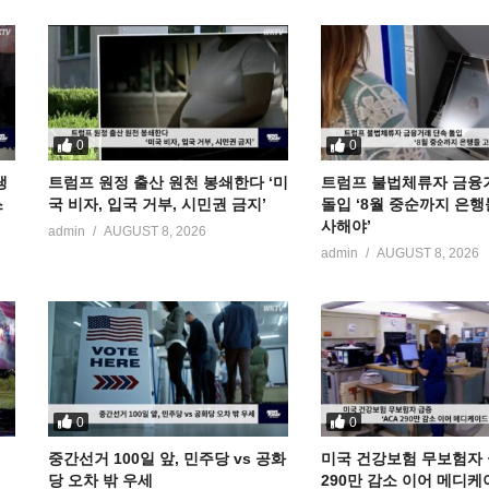
0
0
냉
트럼프 원정 출산 원천 봉쇄한다 ‘미
트럼프 불법체류자 금융
스
국 비자, 입국 거부, 시민권 금지’
돌입 ‘8월 중순까지 은행
사해야’
admin
AUGUST 8, 2026
admin
AUGUST 8, 2026
0
0
중간선거 100일 앞, 민주당 vs 공화
미국 건강보험 무보험자 급
당 오차 밖 우세
290만 감소 이어 메디케