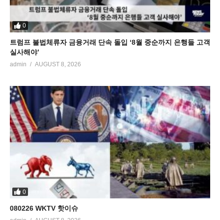
0
트럼프 불법체류자 금융거래 단속 돌입 ‘8월 중순까지 은행들 고객
실사해야’
admin
AUGUST 8, 2026
0
080226 WKTV 핫이슈