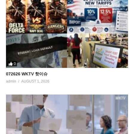
0
072626 WKTV 핫이슈
admin
AUGUST 1, 2026