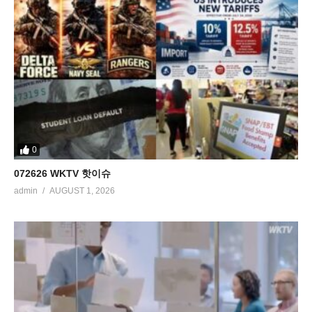
0
072626 WKTV 핫이슈
admin
AUGUST 1, 2026