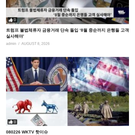
0
트럼프 불법체류자 금융거래 단속 돌입 ‘8월 중순까지 은행들 고객
실사해야’
admin
AUGUST 8, 2026
0
080226 WKTV 핫이슈