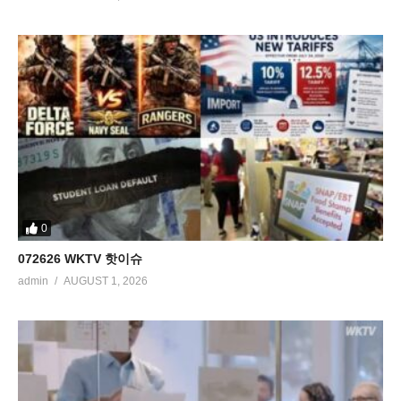
0
072626 WKTV 핫이슈
admin
AUGUST 1, 2026