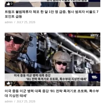
0
트럼프 불법체류자 체포 한 달 1만 명 급증, 형사 범죄자 비율도 7
포인트 급등
admin
JULY 25, 2026
0
미국 중동 미군 병력 대폭 증강 ‘B1 전략 폭격기로 초토화, 특수부
대 지상전 태세’
admin
JULY 25, 2026