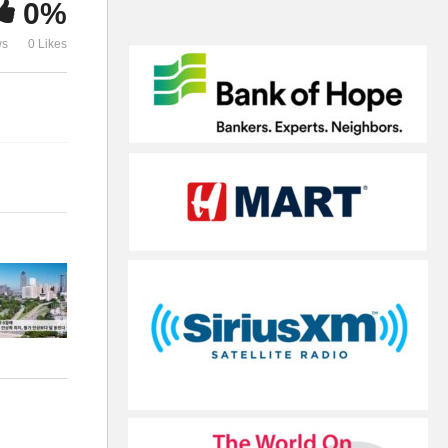
0%
과, 강제징수 돌입
조사까지 부활
ws
0 Likes