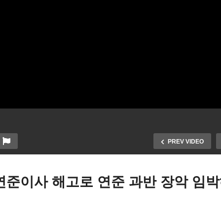
PREV VIDEO
연준이사 해고로 연준 과반 장악 임
트럼프 사로잡은 1,500억 
행 vs 가상화폐 거래소 ‘이
투자 한미 제조업 르네상스