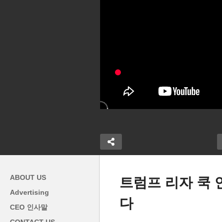
ABOUT US
트럼프 리자 쿡 
Advertising
다
미국 경제 아직 강력하다 ‘2분
CEO 인사말
 10만 달러
기 성장률 3.3%로 더 올라가,
은