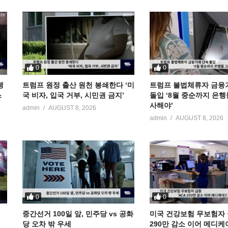
0
0
냉
트럼프 원정 출산 원천 봉쇄한다 ‘미
트럼프 불법체류자 금융
스
국 비자, 입국 거부, 시민권 금지’
돌입 ‘8월 중순까지 은행
사해야’
admin
AUGUST 8, 2026
admin
AUGUST 8, 2026
0
0
중간선거 100일 앞, 민주당 vs 공화
미국 건강보험 무보험자 급
당 오차 밖 우세
290만 감소 이어 메디케