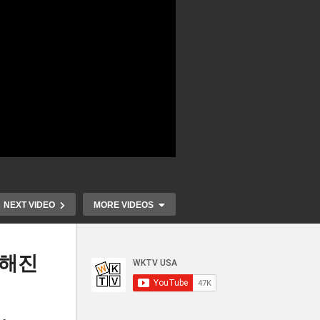
NEXT VIDEO
MORE VIDEOS
박해진
달러
트럼프 불법체류자들에 1인당
미국 시민권 
 청
180만 달러 61억 달러 벌금 부
‘이웃 직장 추