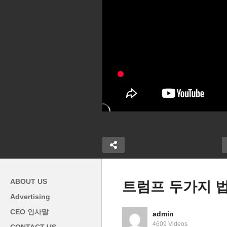
ABOUT US
트럼프 두가지 법
Advertising
메
CEO 인사말
admin
% 재택근무 선
미국 구인광고 급감하는 10대
작
4609 Videos