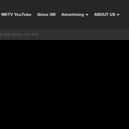
WKTV YouTube
Sirius XM
Advertising
ABOUT US
 전략 ‘공격과 지연 작전’