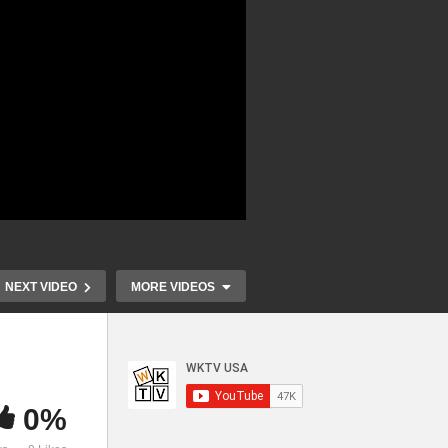
NEXT VIDEO
MORE VIDEOS
0%
에
트럼프 형사기소된 미국사상
오페크 감산
연말
첫 전직대통령 오명 ‘정치 소용
등, 곧 휘발유