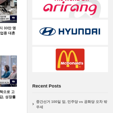
티 33만 명
디 업종 대혼
Recent Posts
책으로 고
급감, 성장률
중간선거 100일 앞, 민주당 vs 공화당 오차 밖
우세