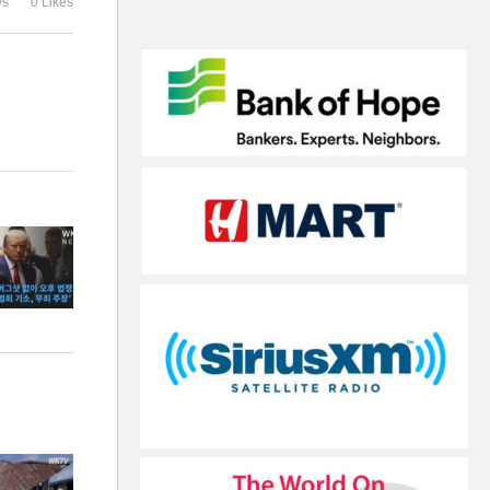
ws
0 Likes
돌이’
트이상 폭등