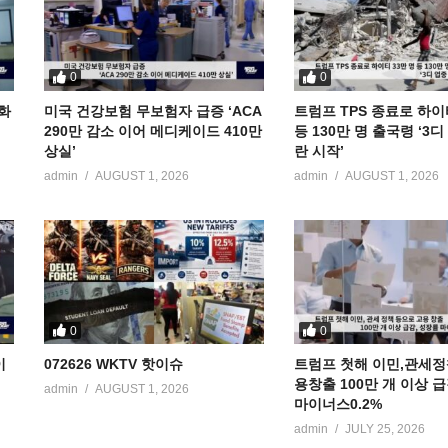
0
0
공화
미국 건강보험 무보험자 급증 ‘ACA
트럼프 TPS 종료로 하이
290만 감소 이어 메디케이드 410만
등 130만 명 출국령 ‘3
상실’
란 시작’
admin
AUGUST 1, 2026
admin
AUGUST 1, 2026
0
0
이
072626 WKTV 핫이슈
트럼프 첫해 이민,관세정
용창출 100만 개 이상 
admin
AUGUST 1, 2026
마이너스0.2%
admin
JULY 25, 2026