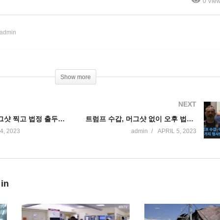
0 Vie
’
에 인하 가능성’
 admin
Show more
NEXT
트럼프 4일 머그샷 찍고 법정 출두 ‘법정, 정치 드라마 돌입’
트럼프 수갑, 머그샷 없이 오후 법정 출두 ‘34가지 형사범죄 기소, 무죄 주장’
4, 2023
admin
APRIL 5, 2023
 in