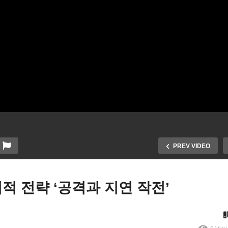
PREV VIDEO
적 전략 ‘공격과 지연 작전’
디케이드 1500만명 상실 시
연준선호 PCE 물가도 2월
 ‘4월 9개주, VA 5월, MD 6
5%로 둔화 ‘곧 금리 동결, 