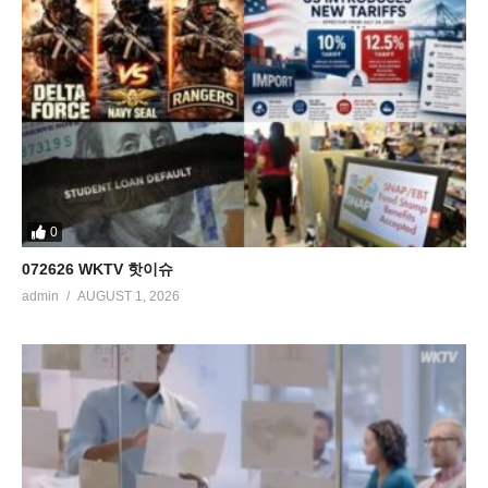
0
072626 WKTV 핫이슈
admin
AUGUST 1, 2026