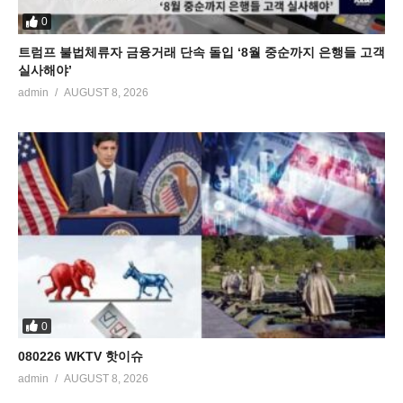
0
트럼프 불법체류자 금융거래 단속 돌입 ‘8월 중순까지 은행들 고객
실사해야’
admin
AUGUST 8, 2026
0
080226 WKTV 핫이슈
admin
AUGUST 8, 2026