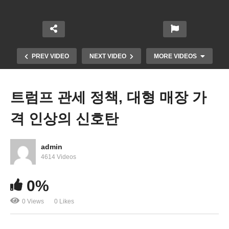
PREV VIDEO
NEXT VIDEO
MORE VIDEOS
트럼프 관세 정책, 대형 매장 가
격 인상의 신호탄
admin
4614 Videos
DOGE 혁신적 3대 행정개혁 ‘규제철폐, 공직 축소,
0%
비용 절감’
0 Views
0 Likes