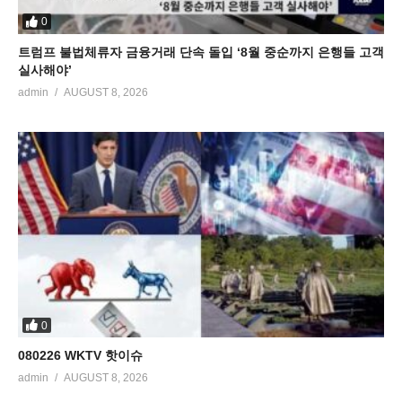
0
트럼프 불법체류자 금융거래 단속 돌입 ‘8월 중순까지 은행들 고객
실사해야’
admin
AUGUST 8, 2026
0
080226 WKTV 핫이슈
admin
AUGUST 8, 2026