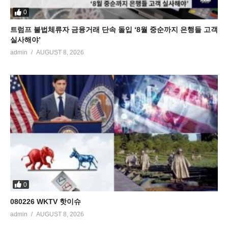
0
트럼프 불법체류자 금융거래 단속 돌입 ‘8월 중순까지 은행들 고객
실사해야’
admin
AUGUST 8, 2026
0
080226 WKTV 핫이슈
admin
AUGUST 8, 2026