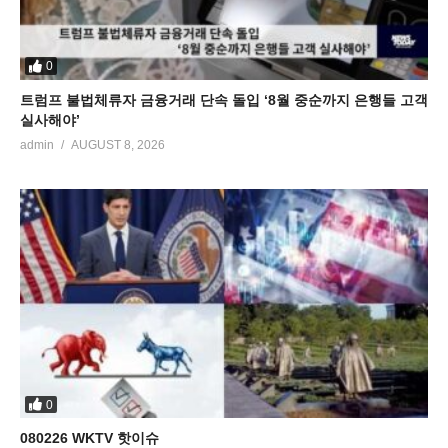
0
트럼프 불법체류자 금융거래 단속 돌입 ‘8월 중순까지 은행들 고객
실사해야’
admin
AUGUST 8, 2026
0
080226 WKTV 핫이슈