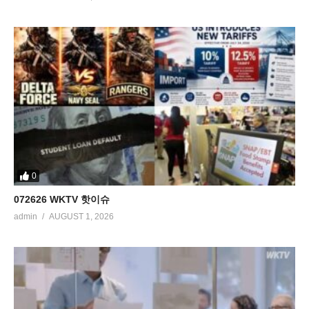
0
072626 WKTV 핫이슈
admin
AUGUST 1, 2026