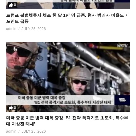
0
트럼프 불법체류자 체포 한 달 1만 명 급증, 형사 범죄자 비율도 7
포인트 급등
admin
JULY 25, 2026
0
미국 중동 미군 병력 대폭 증강 ‘B1 전략 폭격기로 초토화, 특수부
대 지상전 태세’
admin
JULY 25, 2026