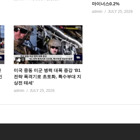
마이너스0.2%
admin
JULY 25, 2026
0
만
미국 중동 미군 병력 대폭 증강 ‘B1
인
전략 폭격기로 초토화, 특수부대 지
상전 태세’
admin
JULY 25, 2026