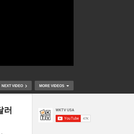
NEXT VIDEO
MORE VIDEOS
달러
원
 반
미국 경제 4분기 성장률 1.4%
트럼프 관세 가
도
로 급락 ‘경기 급속 냉각 현실
러 환불 압박 