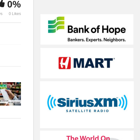
0%
화’
쓴 소비자들에
ws
0 Likes