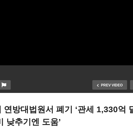
PREV VIDEO
 연방대법원서 폐기 ‘관세 1,330억 
럼프 불법체류자 체포 추방
트럼프 각국 관세 연방대법
비 낮추기엔 도움’
 전략 전술 미 전역에 확대
서 폐기 ‘관세 1,330억 달러
용 ‘표적 단속 중소 규모 투
환, 물가,생활비 낮추기엔 