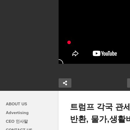
ABOUT US
트럼프 각국 관세
Advertising
트
반환, 물가,생활
개선 합의 실패
IRS, 이민 단속 위해 정보 제공
새
CEO 인사말
 14일부터 셧
하다 수천 명 납세 정보 부적절
적