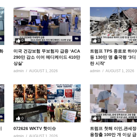
0
0
공화
미국 건강보험 무보험자 급증 ‘ACA
트럼프 TPS 종료로 하이
290만 감소 이어 메디케이드 410만
등 130만 명 출국령 ‘3
상실’
란 시작’
admin
AUGUST 1, 2026
admin
AUGUST 1, 2026
0
0
이
072626 WKTV 핫이슈
트럼프 첫해 이민,관세정
용창출 100만 개 이상 
admin
AUGUST 1, 2026