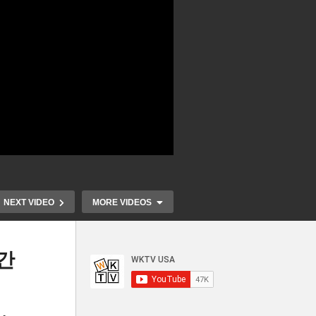
NEXT VIDEO
MORE VIDEOS
간
후재
바이든 공약번복 트럼프 국경
미국서 4년제