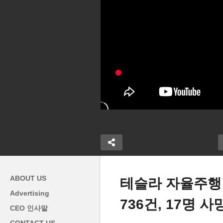
ABOUT US
테슬라 자율주행 
Advertising
736건, 17명 사망
구 전면봉쇄
미국 양대전략 ‘이스라엘 테러
미
CEO 인사말
, 지상전 태세
전 전폭지원 VS 중동 전면전
신