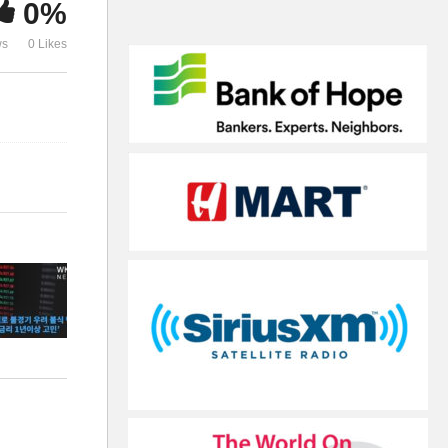
0%
장벽 건설 재개
는 2년제 준
ws
0 Likes