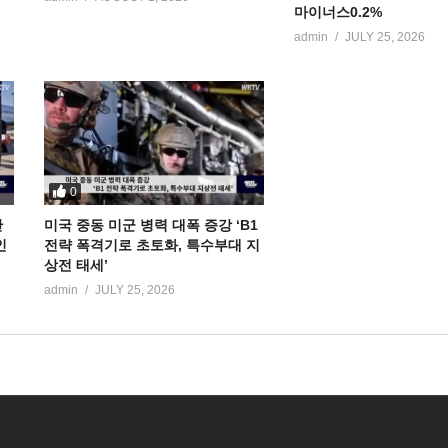
마이너스0.2%
admin
JULY 25, 2026
0
만
미국 중동 미군 병력 대폭 증강 ‘B1
인
전략 폭격기로 초토화, 특수부대 지
상전 태세’
admin
JULY 25, 2026