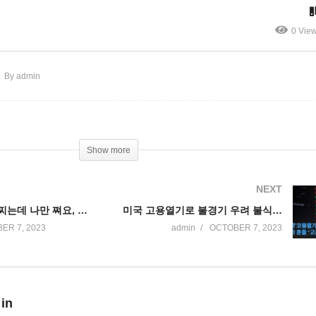
 고통 체감
앙으로 미국민 생활상 급변
0 Vie
By admin
Show more
NEXT
먹방러는 살안찌는데 나만 쪄요, 다이어트계의 게임체인져 삶의 트렌드까지 바꾸나
미국 고용열기로 불경기 우려 불식 반면 물가 흔들 ‘고금리 1년이상 고민’
ER 7, 2023
admin
OCTOBER 7, 2023
 in