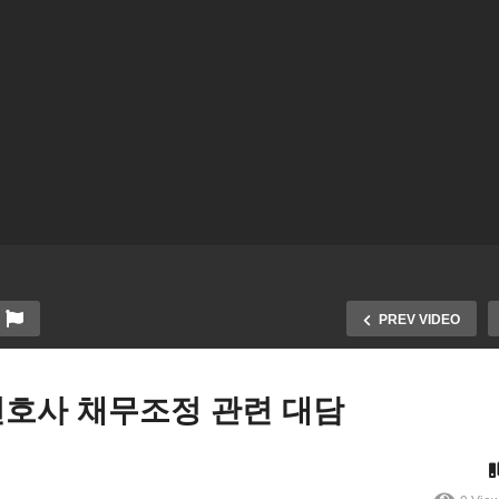
PREV VIDEO
변호사 채무조정 관련 대담
대담 코로나 19 사태속 워
대담] 숀여 FairwayAsset 공
부동산 시장 현황과 전망 /