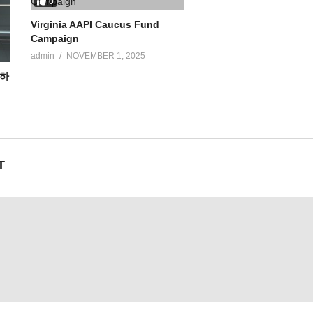
0
Virginia AAPI Caucus Fund
Campaign
admin
NOVEMBER 1, 2025
노하
T