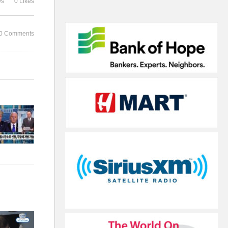
ws
0 Likes
얼터
드 재개방 준비 대담
제 밖에 나갈
0 Comments