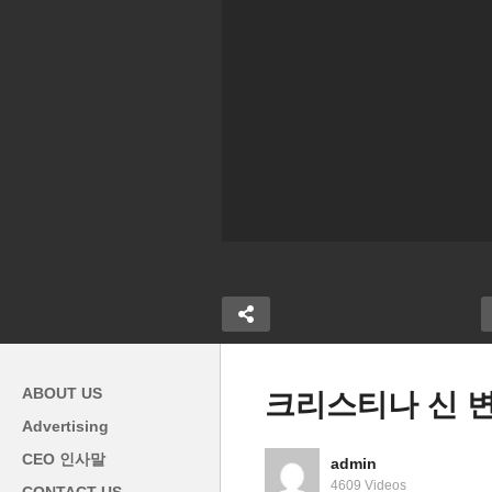
ABOUT US
크리스티나 신 
Advertising
변호사 이민국
CEO 인사말
admin
는 영주권 승
페어팩스 카운티 센터빌 조지
[
4609 Videos