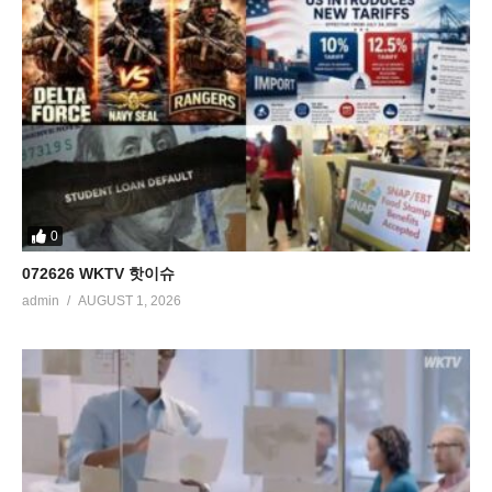
0
072626 WKTV 핫이슈
admin
AUGUST 1, 2026