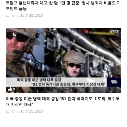
트럼프 불법체류자 체포 한 달 1만 명 급증, 형사 범죄자 비율도 7
포인트 급등
admin
JULY 25, 2026
0
미국 중동 미군 병력 대폭 증강 ‘B1 전략 폭격기로 초토화, 특수부
대 지상전 태세’
admin
JULY 25, 2026