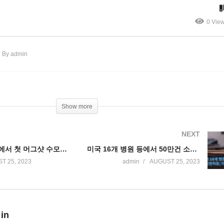
명 1160억달러 탕감해줬다
나 ‘최소 2배 지급 불가피’
0 Vie
By admin
Show more
NEXT
트럼프 조지아에서 첫 머그샷 수모, 20만달러 보석
미국 16개 병원 등에서 50만건 소셜번호, 운전면허증, 의료기록 등 해킹 파문
T 25, 2023
admin
AUGUST 25, 2023
 in