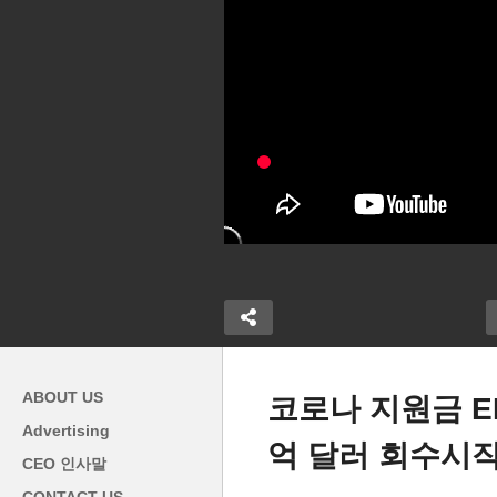
ABOUT US
코로나 지원금 EI
Advertising
억 달러 회수시
백신 맞으세요
하와이 마우이 비극 ‘사망자
CEO 인사말
백신 후, 새 코
115명, 실종자 388명 명단에
바