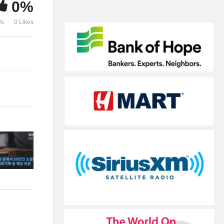
0%
재등장, 새 백신 접종 임박
인 거주지들은
ws
0 Likes