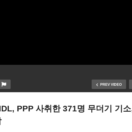
PREV VIDEO
DL, PPP 사취한 371명 무더기 기소
작
이든 특정 학자융자금 340
미국 연방 최저임금 있으나