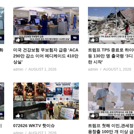
0
0
공화
미국 건강보험 무보험자 급증 ‘ACA
트럼프 TPS 종료로 하이
290만 감소 이어 메디케이드 410만
등 130만 명 출국령 ‘3
상실’
란 시작’
admin
AUGUST 1, 2026
admin
AUGUST 1, 2026
0
0
이
072626 WKTV 핫이슈
트럼프 첫해 이민,관세정
용창출 100만 개 이상 
admin
AUGUST 1, 2026