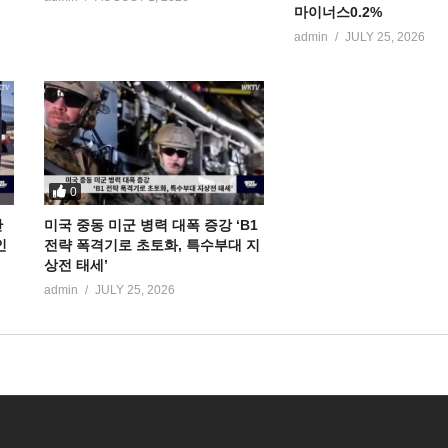
마이너스0.2%
admin
JULY 25, 2026
0
만
미국 중동 미군 병력 대폭 증강 ‘B1
인
전략 폭격기로 초토화, 특수부대 지
상전 태세’
admin
JULY 25, 2026