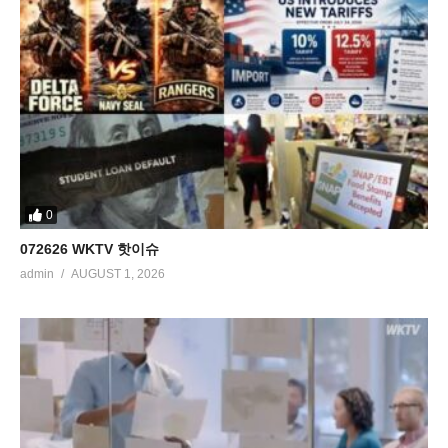
0
072626 WKTV 핫이슈
admin
AUGUST 1, 2026