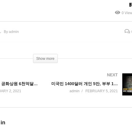
치 대납’ 시행 돌입
달러 가시화’
0 Vie
By admin
Show more
NEXT
바이든 패키지, 공화상원 6천억달러 역제안에 ‘독자 가결’ 굳혔다
미국민 1400달러 개인 5만, 부부 10만달러이하만 지원 ‘급부상’
ARY 2, 2021
admin
FEBRUARY 5, 2021
 in