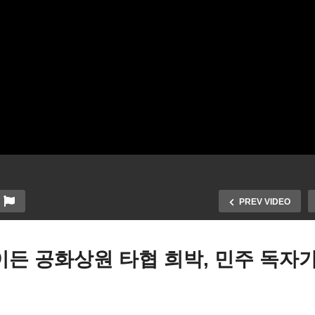
PREV VIDEO
이든 공화상원 타협 희박, 민주 독자
바이든 패키지 2월중순까지
방 렌트비 보조 ‘최대 12개
낸다 ‘1400달러, 실업수당 4