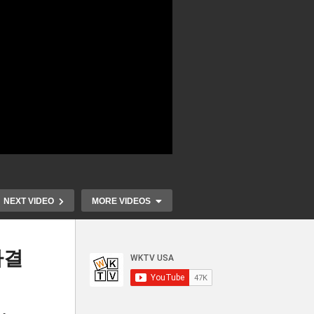
NEXT VIDEO
MORE VIDEOS
가결
 끝
1400달러 등 바이든 패키지 2
미국민 현금지원
00
월 1일 착수 과반지지로 신속
1400달러, 매