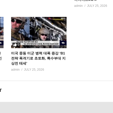
admin
JULY 25, 2026
0
만
미국 중동 미군 병력 대폭 증강 ‘B1
인
전략 폭격기로 초토화, 특수부대 지
상전 태세’
admin
JULY 25, 2026
T