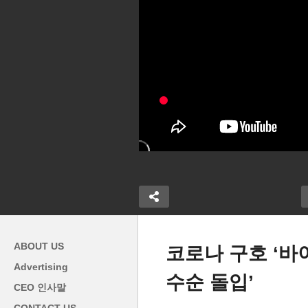
ABOUT US
코로나 구호 ‘바
Advertising
수순 돌입’
만달러 탕감 곧
백악관 1400달러 상한선 개인
CEO 인사말
러 vs 바이든
6만, 부부 12만달러로 조정 시
연