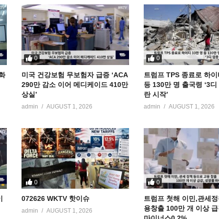
0
0
공화
미국 건강보험 무보험자 급증 ‘ACA
트럼프 TPS 종료로 하이
290만 감소 이어 메디케이드 410만
등 130만 명 출국령 ‘3
상실’
란 시작’
admin
AUGUST 1, 2026
admin
AUGUST 1, 2026
0
0
이
072626 WKTV 핫이슈
트럼프 첫해 이민,관세정
용창출 100만 개 이상 
admin
AUGUST 1, 2026
마이너스0.2%