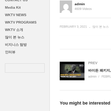
CONTACT US
사
월
admin
Media Kit
4609 Videos
WKTV NEWS
WKTV PROGRAMS
FEBRUARY 3, 2021
많이 본 뉴스
WKTV 소개
많이 본 뉴스
비지니스 탐방
인터뷰
PREV
admin
FEBRU
You might be interested