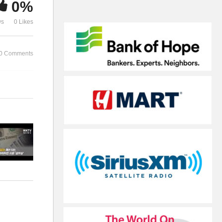
0%
가결
구난방
ws
0 Likes
0 Comments