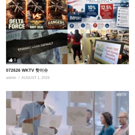
0
072626 WKTV 핫이슈
admin
AUGUST 1, 2026