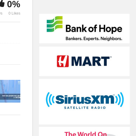
0%
기 시작 2~3회 단행 예상
고 의무화 또
ws
0 Likes