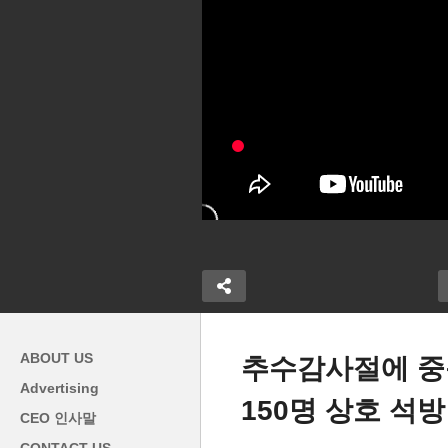
ABOUT US
추수감사절에 중동
Advertising
150명 상호 석방
인
CEO 인사말
온 내성’ 슈퍼
‘어느날 갑자기 빌리게 된 전기
패