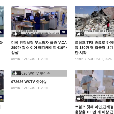
0
0
공화
미국 건강보험 무보험자 급증 ‘ACA
트럼프 TPS 종료로 하이
290만 감소 이어 메디케이드 410만
등 130만 명 출국령 ‘3
상실’
란 시작’
admin
AUGUST 1, 2026
admin
AUGUST 1, 2026
0
072626 WKTV 핫이슈
admin
AUGUST 1, 2026
0
이
트럼프 첫해 이민,관세정
용창출 100만 개 이상 