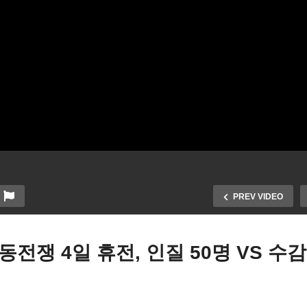
PREV VIDEO
전쟁 4일 휴전, 인질 50명 VS 수
공지능업계의 5일 쿠테타 실
추수감사절에 중동전쟁 4일
 ‘알트만 오픈 AI CEO로 복
전, 인질 50명 VS 수감자 1