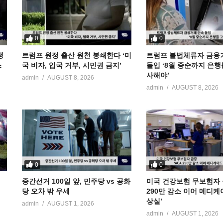
0
0
냉
트럼프 원정 출산 원천 봉쇄한다 ‘미
트럼프 불법체류자 금융
스
국 비자, 입국 거부, 시민권 금지’
돌입 ‘8월 중순까지 은행
사해야’
admin
AUGUST 8, 2026
admin
AUGUST 8, 2026
0
0
중간선거 100일 앞, 민주당 vs 공화
미국 건강보험 무보험자 급
당 오차 밖 우세
290만 감소 이어 메디케
상실’
admin
AUGUST 1, 2026
admin
AUGUST 1, 2026