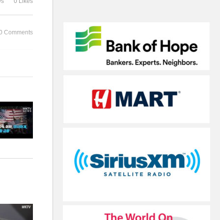
ws
0 Likes
수
수당 곧 상실
0 Comments