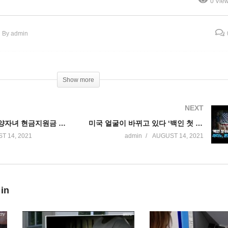
0 Vie
안’ 사실상 상원 가결
명 ‘롱 코비드’에 일상 차질
By admin
Show more
NEXT
IRS 두번째 부양자녀 현금지원금 3600만가구에 150억달러 지급
미국 얼굴이 바뀌고 있다 ‘백인 첫 60%이하, 아시아계, 라티노, 혼혈 급증’
T 14, 2021
admin
AUGUST 14, 2021
 in