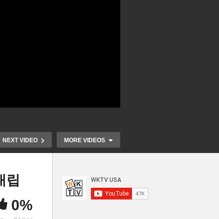
NEXT VIDEO
MORE VIDEOS
대립
0%
미국민 건강,보육,교육, 기후대
미국 자영업자
 불
처에 3조 5천억달러 독자안 착
330만명 등