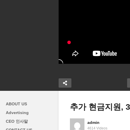
ABOUT US
추가 현금지원, 
Advertising
델타변이 기승으로 7월 소매판
CEO 인사말
admin
부터 25% 확
매 급락 ‘경제반등 제동 걸리
1
4614 Videos