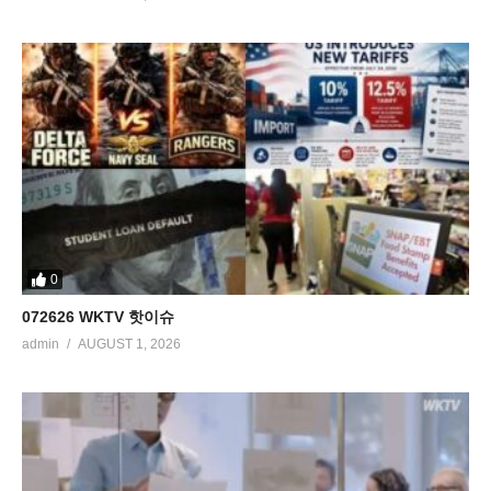
0
072626 WKTV 핫이슈
admin
AUGUST 1, 2026