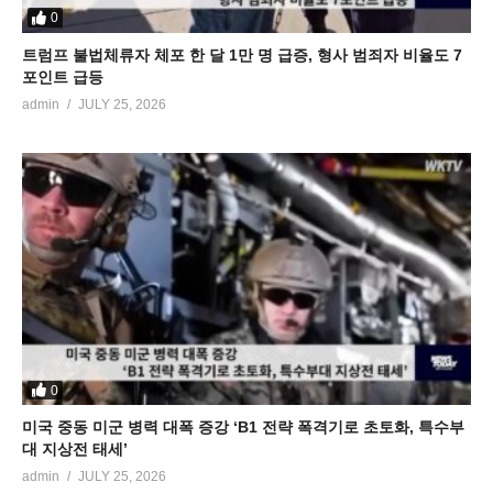
0
트럼프 불법체류자 체포 한 달 1만 명 급증, 형사 범죄자 비율도 7
포인트 급등
admin
JULY 25, 2026
0
미국 중동 미군 병력 대폭 증강 ‘B1 전략 폭격기로 초토화, 특수부
대 지상전 태세’
admin
JULY 25, 2026