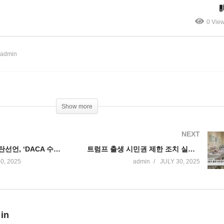
 저온 동시 발생’
에 이어 텍사스’
0 Vie
 admin
Show more
NEXT
국토안보부 폭탄선언, ‘DACA 수혜자들도 자기 추방, 스스로 미국 떠나라’
트럼프 출생 시민권 제한 조치 실행 방안 부처별로 마련했다 ‘법원 제동 풀리면 실행’
0, 2025
admin
JULY 30, 2025
 in