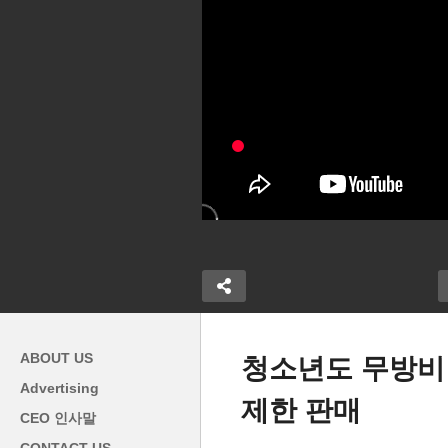
ABOUT US
청소년도 무방비 ‘
Advertising
제한 판매
집값 인상도 둔
미국 경제 2분기 3% 성장으로
미
CEO 인사말
에 그쳐 2년 만에
급반등 ‘관세 여파 불구 물가
‘