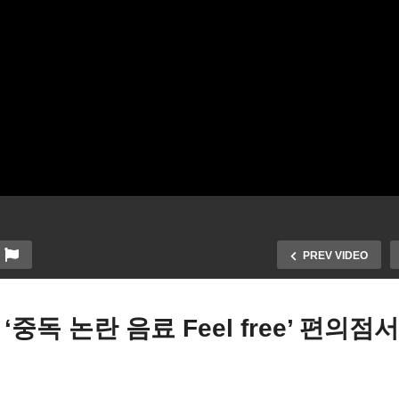
PREV VIDEO
중독 논란 음료 Feel free’ 편의점
 동부 대기질 악화 경보 발령
불법체류 대학생 저렴한 거
북미 전역 기상이변, 산불 폭
민 학비 잇따라 금지 ‘플로