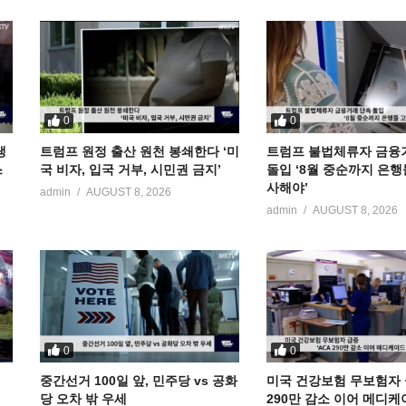
0
0
냉
트럼프 원정 출산 원천 봉쇄한다 ‘미
트럼프 불법체류자 금융
스
국 비자, 입국 거부, 시민권 금지’
돌입 ‘8월 중순까지 은행
사해야’
admin
AUGUST 8, 2026
admin
AUGUST 8, 2026
0
0
중간선거 100일 앞, 민주당 vs 공화
미국 건강보험 무보험자 급
당 오차 밖 우세
290만 감소 이어 메디케