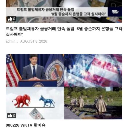
0
트럼프 불법체류자 금융거래 단속 돌입 ‘8월 중순까지 은행들 고객
실사해야’
admin
AUGUST 8, 2026
0
080226 WKTV 핫이슈