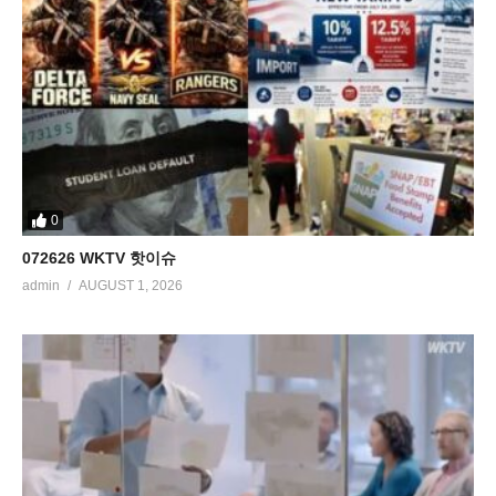
0
072626 WKTV 핫이슈
admin
AUGUST 1, 2026