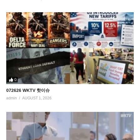
0
072626 WKTV 핫이슈
admin
AUGUST 1, 2026