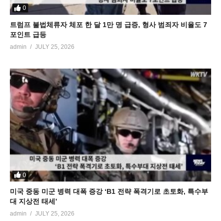
0
트럼프 불법체류자 체포 한 달 1만 명 급증, 형사 범죄자 비율도 7
포인트 급등
admin
JULY 25, 2026
0
미국 중동 미군 병력 대폭 증강 ‘B1 전략 폭격기로 초토화, 특수부
대 지상전 태세’
admin
JULY 25, 2026